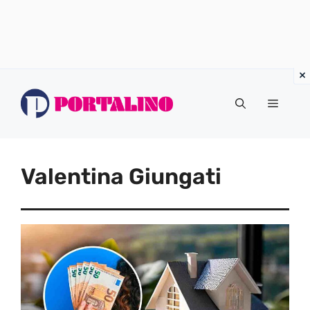
Vai
al
Menu
contenuto
Valentina Giungati