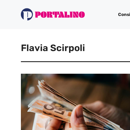
Vai
al
Consi
contenuto
Flavia Scirpoli