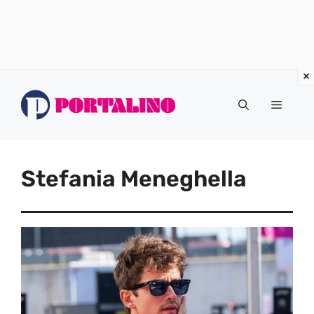
Vai
al
Menu
contenuto
Stefania Meneghella