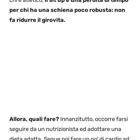
chi è atletico,
il sit up è una perdita di tempo
per chi ha una schiena poco robusta: non
fa ridurre il girovita.
Allora, quali fare?
Innanzitutto, occorre farsi
seguire da un nutrizionista ed adottare una
dieta adatta. Segue poi fare un po’ di cardio ad