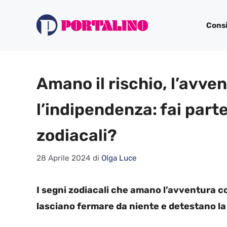
Vai
al
Consi
contenuto
Amano il rischio, l’avve
l’indipendenza: fai part
zodiacali?
28 Aprile 2024
di
Olga Luce
I segni zodiacali che amano l’avventura c
lasciano fermare da niente e detestano la