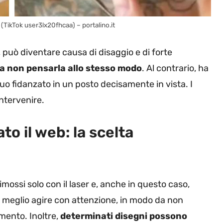
 (TikTok user3lx20fhcaa) – portalino.it
 può diventare causa di disaggio e di forte
a non pensarla allo stesso modo
. Al contrario, ha
suo fidanzato in un posto decisamente in vista. I
intervenire.
to il web: la scelta
ossi solo con il laser e, anche in questo caso,
e meglio agire con attenzione, in modo da non
mento. Inoltre,
determinati disegni possono