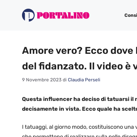
Vai
al
Consi
contenuto
Amore vero? Ecco dove la
del fidanzato. Il video è 
9 Novembre 2023
di
Claudia Perseli
Questa influencer ha deciso di tatuarsi il
decisamente in vista. Ecco quale ha scelt
I tatuaggi, al giorno modo, costituiscono una
che permettono di realizzare sulla pelle disegni