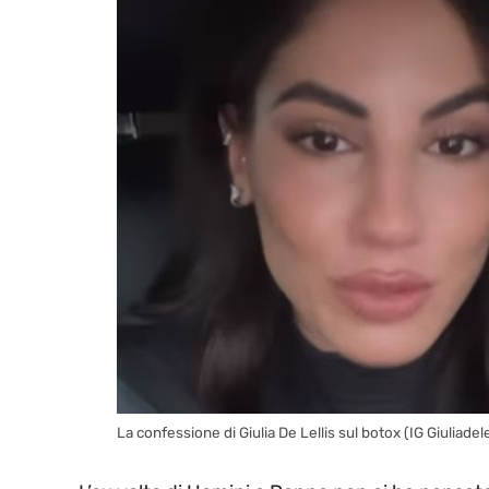
La confessione di Giulia De Lellis sul botox (IG Giuliadele