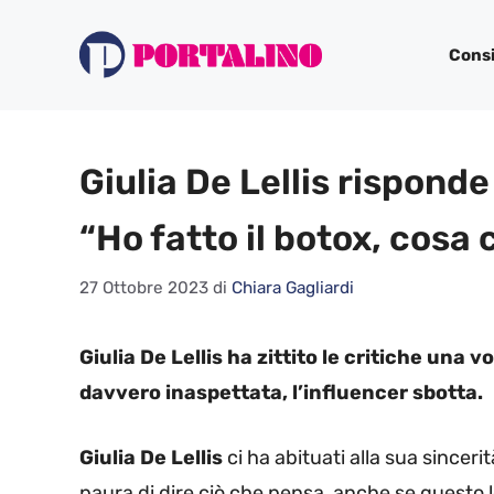
Vai
al
Consi
contenuto
Giulia De Lellis rispond
“Ho fatto il botox, cosa 
27 Ottobre 2023
di
Chiara Gagliardi
Giulia De Lellis ha zittito le critiche una 
davvero inaspettata, l’influencer sbotta.
Giulia De Lellis
ci ha abituati alla sua sinceri
paura di dire ciò che pensa, anche se questo l