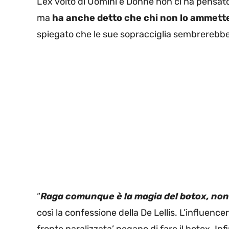
L’ex volto di Uomini e Donne non ci ha pensat
ma
ha anche detto che chi non lo ammette
spiegato che le sue sopracciglia sembrerebbero
“
Raga comunque è la magia del botox, non h
così la confessione della De Lellis. L’influencer