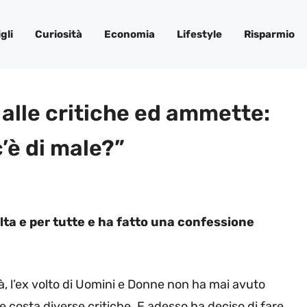
gli
Curiosità
Economia
Lifestyle
Risparmio
e alle critiche ed ammette:
c’è di male?”
volta e per tutte e ha fatto una confessione
tà, l’ex volto di Uomini e Donne non ha mai avuto
e costa diverse critiche. E adesso ha deciso di fare