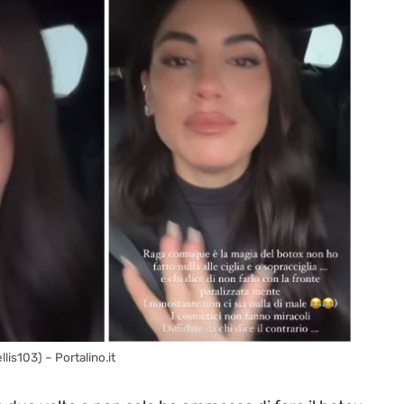
llis103) – Portalino.it