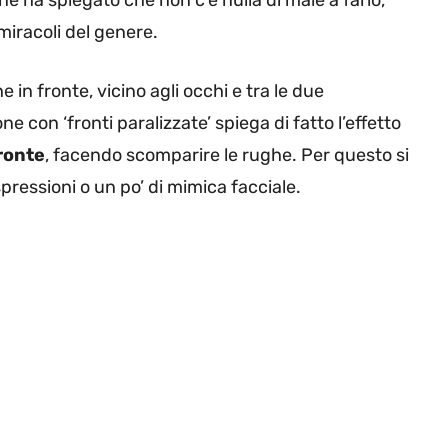
ine ha spiegato che non c’è nulla di male a farlo,
iracoli del genere.
e in fronte, vicino agli occhi e tra le due
ne con ‘fronti paralizzate’ spiega di fatto l’effetto
fronte
, facendo scomparire le rughe. Per questo si
pressioni o un po’ di mimica facciale.