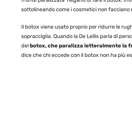
fronte paralizzata’ negano di fare il botox. Inf
sottolineando come i cosmetici non facciano m
Il botox viene usato proprio per ridurre le rugh
sopracciglia. Quando la De Lellis parla di perso
del
botox, che paralizza letteralmente la 
dice che chi eccede con il botox non ha più es